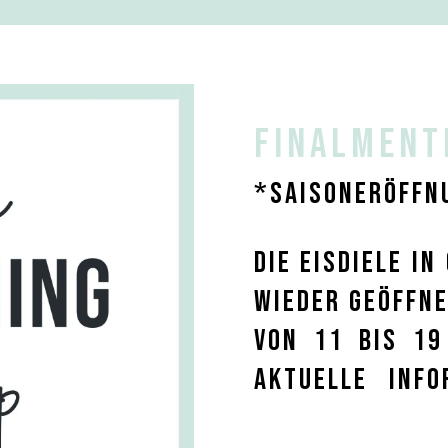
Finalment
*SAISONERÖFFN
DIE Eisdiele i
WIEDER Geöffne
Von 11 bis 19
aktuelle Info
Easter egg.