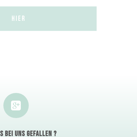
HIER

ES BEI UNS GEFALLEN ?