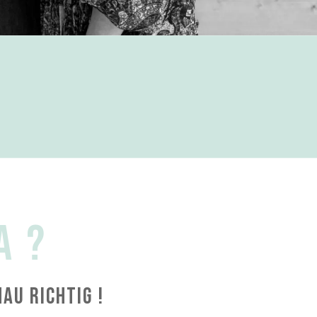
a ?
nau richtig !